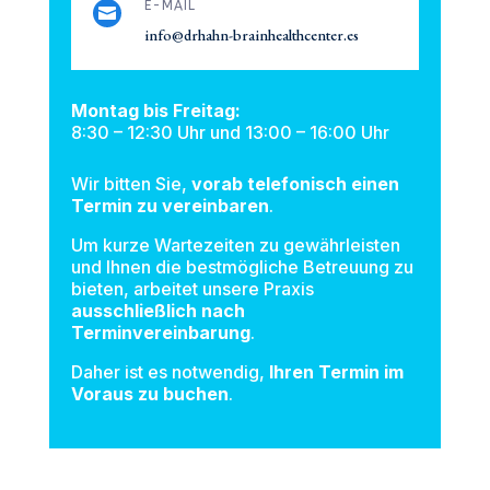
E-MAIL

info@drhahn-brainhealthcenter.es
Montag bis Freitag:
8:30 – 12:30 Uhr und 13:00 – 16:00 Uhr
Wir bitten Sie,
vorab telefonisch einen
Termin zu vereinbaren
.
Um kurze Wartezeiten zu gewährleisten
und Ihnen die bestmögliche Betreuung zu
bieten, arbeitet unsere Praxis
ausschließlich nach
Terminvereinbarung
.
Daher ist es notwendig,
Ihren Termin im
Voraus zu buchen
.